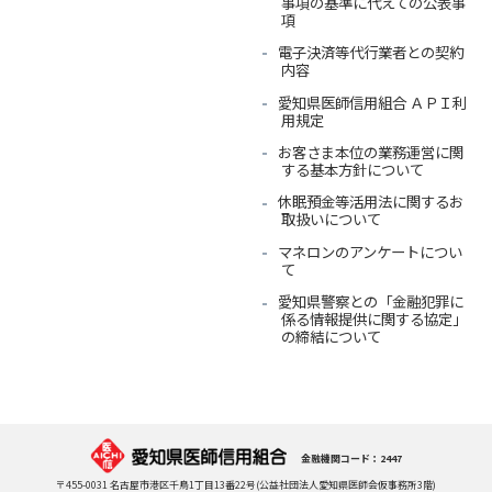
事項の基準に代えての公表事
項
電子決済等代行業者との契約
内容
愛知県医師信用組合 ＡＰＩ利
用規定
お客さま本位の業務運営に関
する基本方針について
休眠預金等活用法に関するお
取扱いについて
マネロンのアンケートについ
て
愛知県警察との「金融犯罪に
係る情報提供に関する協定」
の締結について
金融機関コード：2447
〒455-0031 名古屋市港区千鳥1丁目13番22号(公益社団法人愛知県医師会仮事務所3階)