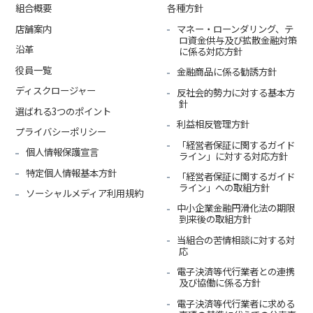
組合概要
各種方針
店舗案内
マネー・ローンダリング、テ
ロ資金供与及び拡散金融対策
沿革
に係る対応方針
役員一覧
金融商品に係る勧誘方針
ディスクロージャー
反社会的勢力に対する基本方
針
選ばれる3つのポイント
利益相反管理方針
プライバシーポリシー
「経営者保証に関するガイド
個人情報保護宣言
ライン」に対する対応方針
特定個人情報基本方針
「経営者保証に関するガイド
ライン」への取組方針
ソーシャルメディア利用規約
中小企業金融円滑化法の期限
到来後の取組方針
当組合の苦情相談に対する対
応
電子決済等代行業者との連携
及び協働に係る方針
電子決済等代行業者に求める