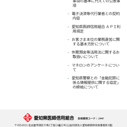
事項の基準に代えての公表事
項
電子決済等代行業者との契約
内容
愛知県医師信用組合 ＡＰＩ利
用規定
お客さま本位の業務運営に関
する基本方針について
休眠預金等活用法に関するお
取扱いについて
マネロンのアンケートについ
て
愛知県警察との「金融犯罪に
係る情報提供に関する協定」
の締結について
金融機関コード：2447
〒455-0031 名古屋市港区千鳥1丁目13番22号(公益社団法人愛知県医師会仮事務所3階)