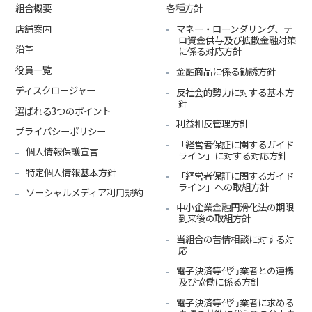
組合概要
各種方針
店舗案内
マネー・ローンダリング、テ
ロ資金供与及び拡散金融対策
沿革
に係る対応方針
役員一覧
金融商品に係る勧誘方針
ディスクロージャー
反社会的勢力に対する基本方
針
選ばれる3つのポイント
利益相反管理方針
プライバシーポリシー
「経営者保証に関するガイド
個人情報保護宣言
ライン」に対する対応方針
特定個人情報基本方針
「経営者保証に関するガイド
ライン」への取組方針
ソーシャルメディア利用規約
中小企業金融円滑化法の期限
到来後の取組方針
当組合の苦情相談に対する対
応
電子決済等代行業者との連携
及び協働に係る方針
電子決済等代行業者に求める